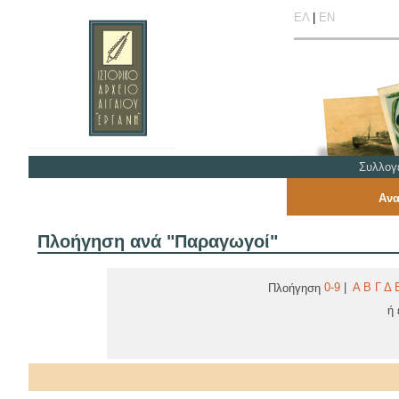
ΕΛ
|
ΕΝ
Συλλογ
Ανα
Πλοήγηση ανά "Παραγωγοί"
0-9
|
Α
Β
Γ
Δ
Πλοήγηση
ή 