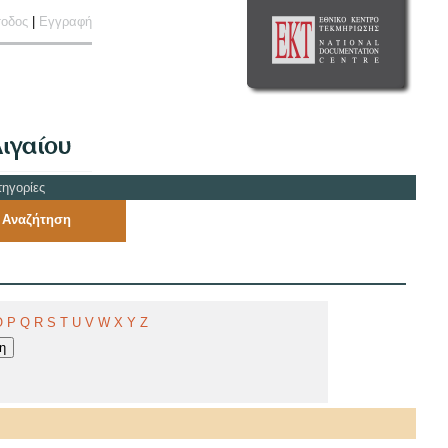
σοδος
|
Εγγραφή
τηγορίες
 Αναζήτηση
O
P
Q
R
S
T
U
V
W
X
Y
Z