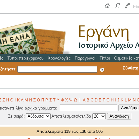
Εί
ές
Τύποι περιεχομένου
Χρονολογίες
Παραγωγοί
Τίτλοι
Θεματικές κα
Σύνθετη
ζητήστε
Ε
Ζ
Η
Θ
Ι
Κ
Λ
Μ
Ν
Ξ
Ο
Π
Ρ
Σ
Τ
Υ
Φ
Χ
Ψ
Ω
|
A
B
C
D
E
F
G
H
I
J
K
L
M
N
εισάγετε λίγα αρχικά γράμματα:
Σε σειρά:
Αποτελέσματα/σελίδα
Αποτελέσματα 119 έως 138 από 506