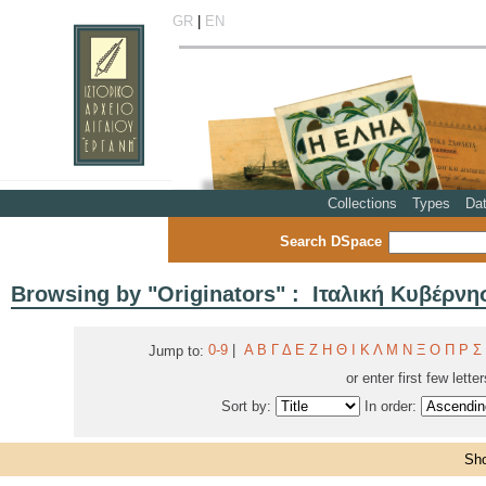
GR
|
EN
Collections
Types
Da
Search DSpace
Browsing by "Originators" : Ιταλική Κυβέρνη
0-9
|
Α
Β
Γ
Δ
Ε
Ζ
Η
Θ
Ι
Κ
Λ
Μ
Ν
Ξ
Ο
Π
Ρ
Σ
Jump to:
or enter first few lette
Sort by:
In order:
Sho