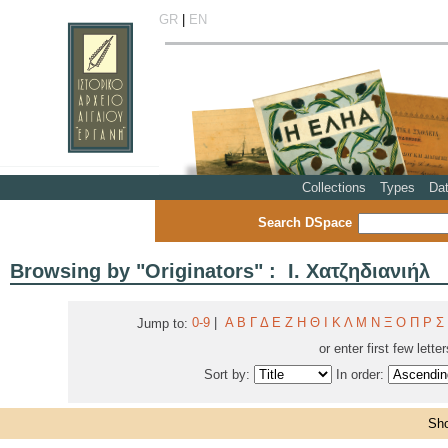
GR
|
EN
Collections
Types
Da
Search DSpace
Browsing by "Originators" : Ι. Χατζηδιανιήλ
0-9
|
Α
Β
Γ
Δ
Ε
Ζ
Η
Θ
Ι
Κ
Λ
Μ
Ν
Ξ
Ο
Π
Ρ
Σ
Jump to:
or enter first few lette
Sort by:
In order:
Sho