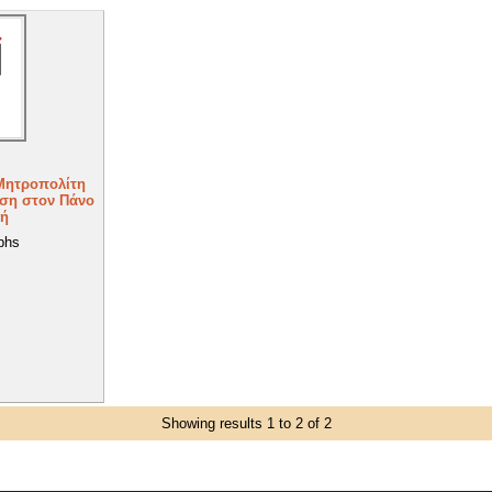
Μητροπολίτη
ση στον Πάνο
ή
phs
Showing results 1 to 2 of 2