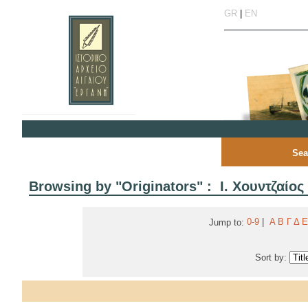
GR
|
EN
Sea
Browsing by "Originators" : Ι. Χουντζαίος
0-9
|
Α
Β
Γ
Δ
Ε
Jump to:
Sort by: