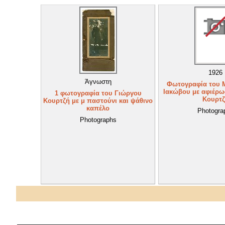
1926
Άγνωστη
Φωτογραφία του 
Ιακώβου με αφιέρω
1 φωτογραφία του Γιώργου
Κουρτζ
Κουρτζή με μ παστούνι και ψάθινο
καπέλο
Photogra
Photographs