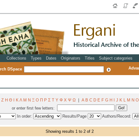
Collections
Types
Dates
Originators
Titles
Subject categories
Adva
rch DSpace
Ζ
Η
Θ
Ι
Κ
Λ
Μ
Ν
Ξ
Ο
Π
Ρ
Σ
Τ
Υ
Φ
Χ
Ψ
Ω
|
A
B
C
D
E
F
G
H
I
J
K
L
M
N
O
or enter first few letters:
In order:
Results/Page
Authors/Record:
Showing results 1 to 2 of 2