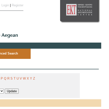
Login
|
Register
nced Search
P
Q
R
S
T
U
V
W
X
Y
Z