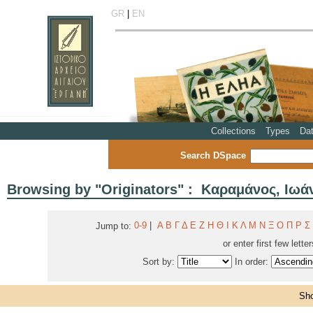
GR
|
EN
Collections
Types
Da
Search DSpace
Browsing by "Originators" : Καραμάνος, Ιωάν
0-9
|
Α
Β
Γ
Δ
Ε
Ζ
Η
Θ
Ι
Κ
Λ
Μ
Ν
Ξ
Ο
Π
Ρ
Σ
Jump to:
or enter first few lette
Sort by:
In order:
Sho