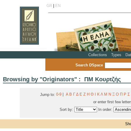
GR
|
EN
Collections
Types
Da
Search DSpace
Browsing by "Originators" : ΠΜ Κουρτζής
0-9
|
Α
Β
Γ
Δ
Ε
Ζ
Η
Θ
Ι
Κ
Λ
Μ
Ν
Ξ
Ο
Π
Ρ
Σ
Jump to:
or enter first few lette
Sort by:
In order:
Sho