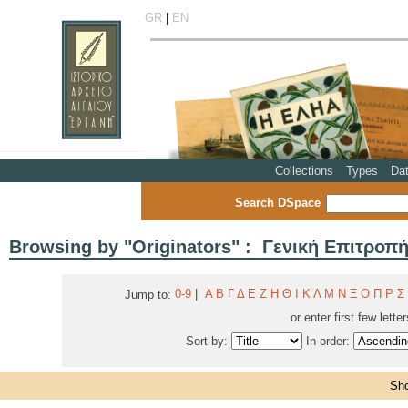
GR
|
EN
Collections
Types
Da
Search DSpace
Browsing by "Originators" : Γενική Επιτρο
0-9
|
Α
Β
Γ
Δ
Ε
Ζ
Η
Θ
Ι
Κ
Λ
Μ
Ν
Ξ
Ο
Π
Ρ
Σ
Jump to:
or enter first few lette
Sort by:
In order:
Sho