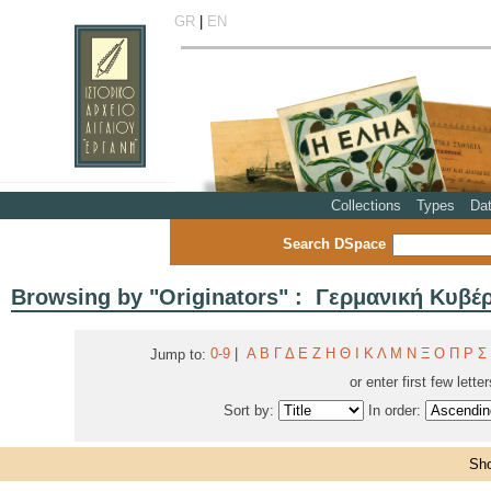
GR
|
EN
Collections
Types
Da
Search DSpace
Browsing by "Originators" : Γερμανική Κυβ
0-9
|
Α
Β
Γ
Δ
Ε
Ζ
Η
Θ
Ι
Κ
Λ
Μ
Ν
Ξ
Ο
Π
Ρ
Σ
Jump to:
or enter first few lette
Sort by:
In order:
Sho