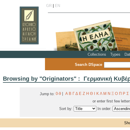
GR
|
EN
Collections
Types
Da
Search DSpace
Browsing by "Originators" : Γερμανική Κυβ
0-9
|
Α
Β
Γ
Δ
Ε
Ζ
Η
Θ
Ι
Κ
Λ
Μ
Ν
Ξ
Ο
Π
Ρ
Σ
Jump to:
or enter first few lette
Sort by:
In order:
Sho