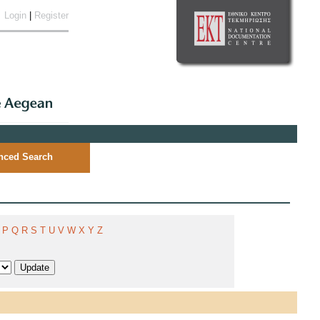
Login
|
Register
nced Search
P
Q
R
S
T
U
V
W
X
Y
Z