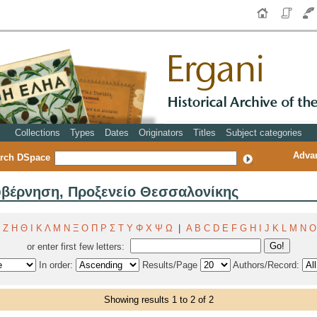
Collections
Types
Dates
Originators
Titles
Subject categories
Adva
rch DSpace
Κυβέρνηση, Προξενείο Θεσσαλονίκης
Ζ
Η
Θ
Ι
Κ
Λ
Μ
Ν
Ξ
Ο
Π
Ρ
Σ
Τ
Υ
Φ
Χ
Ψ
Ω
|
A
B
C
D
E
F
G
H
I
J
K
L
M
N
O
or enter first few letters:
In order:
Results/Page
Authors/Record:
Showing results 1 to 2 of 2