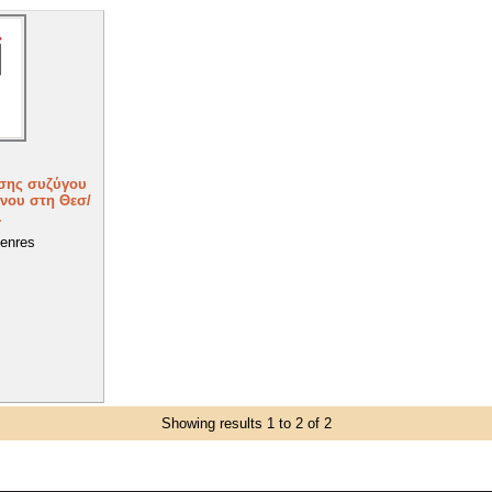
ησης συζύγου
νου στη Θεσ/
.
enres
Showing results 1 to 2 of 2