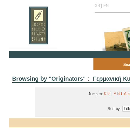
GR
|
EN
Sea
Browsing by "Originators" : Γερμανική 
0-9
|
Α
Β
Γ
Δ
Ε
Jump to:
Sort by: