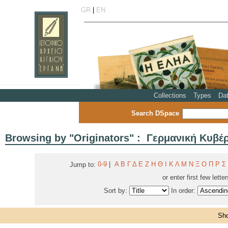
GR
|
EN
Collections
Types
Da
Search DSpace
Browsing by "Originators" : Γερμανική Κυβ
0-9
|
Α
Β
Γ
Δ
Ε
Ζ
Η
Θ
Ι
Κ
Λ
Μ
Ν
Ξ
Ο
Π
Ρ
Σ
Jump to:
or enter first few lette
Sort by:
In order:
Sho