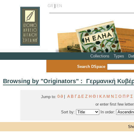
GR
|
EN
Collections
Types
Da
Search DSpace
Browsing by "Originators" : Γερμανική Κυβ
0-9
|
Α
Β
Γ
Δ
Ε
Ζ
Η
Θ
Ι
Κ
Λ
Μ
Ν
Ξ
Ο
Π
Ρ
Σ
Jump to:
or enter first few lette
Sort by:
In order:
Sho