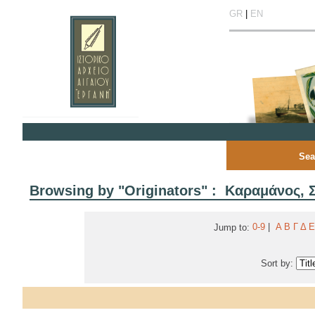
GR
|
EN
Sea
Browsing by "Originators" : Καραμάνος, 
0-9
|
Α
Β
Γ
Δ
Ε
Jump to:
Sort by: