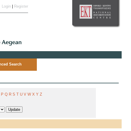
Login
|
Register
nced Search
P
Q
R
S
T
U
V
W
X
Y
Z