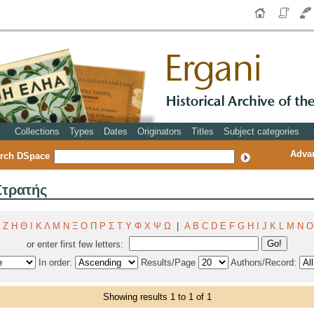
Collections
Types
Dates
Originators
Titles
Subject categories
Adva
rch DSpace
Στρατής
Ζ
Η
Θ
Ι
Κ
Λ
Μ
Ν
Ξ
Ο
Π
Ρ
Σ
Τ
Υ
Φ
Χ
Ψ
Ω
|
A
B
C
D
E
F
G
H
I
J
K
L
M
N
O
or enter first few letters:
In order:
Results/Page
Authors/Record:
Showing results 1 to 1 of 1