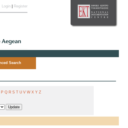
Login
|
Register
nced Search
P
Q
R
S
T
U
V
W
X
Y
Z