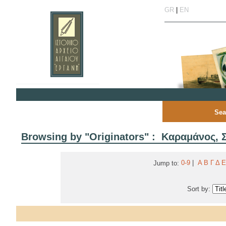
GR
|
EN
Sea
Browsing by "Originators" : Καραμάνος, 
0-9
|
Α
Β
Γ
Δ
Ε
Jump to:
Sort by: