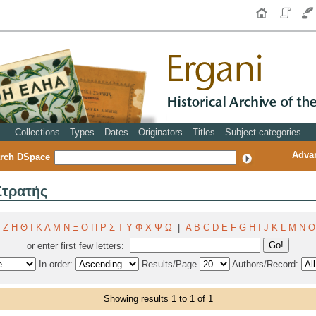
Collections
Types
Dates
Originators
Titles
Subject categories
Adva
rch DSpace
Στρατής
Ζ
Η
Θ
Ι
Κ
Λ
Μ
Ν
Ξ
Ο
Π
Ρ
Σ
Τ
Υ
Φ
Χ
Ψ
Ω
|
A
B
C
D
E
F
G
H
I
J
K
L
M
N
O
or enter first few letters:
In order:
Results/Page
Authors/Record:
Showing results 1 to 1 of 1