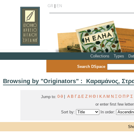
GR
|
EN
Collections
Types
Da
Search DSpace
Browsing by "Originators" : Καραμάνος, Στρ
0-9
|
Α
Β
Γ
Δ
Ε
Ζ
Η
Θ
Ι
Κ
Λ
Μ
Ν
Ξ
Ο
Π
Ρ
Σ
Jump to:
or enter first few lette
Sort by:
In order:
Sho