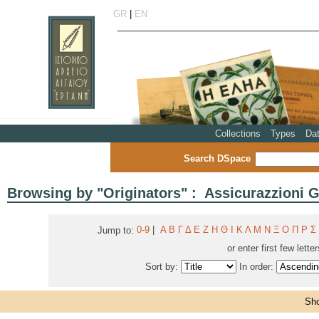
GR
|
EN
Collections
Types
Da
Search DSpace
Browsing by "Originators" : Assicurazzioni G
0-9
|
Α
Β
Γ
Δ
Ε
Ζ
Η
Θ
Ι
Κ
Λ
Μ
Ν
Ξ
Ο
Π
Ρ
Σ
Jump to:
or enter first few lette
Sort by:
In order:
Sho