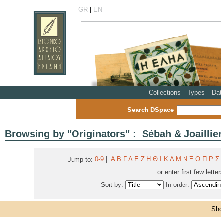
GR
|
EN
Collections
Types
Da
Search DSpace
Browsing by "Originators" : Sébah & Joaillie
0-9
|
Α
Β
Γ
Δ
Ε
Ζ
Η
Θ
Ι
Κ
Λ
Μ
Ν
Ξ
Ο
Π
Ρ
Σ
Jump to:
or enter first few lette
Sort by:
In order:
Sho