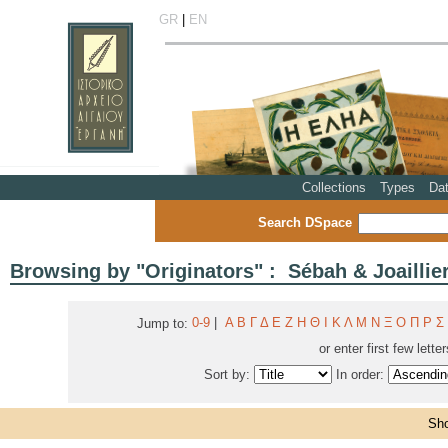
GR
|
EN
Collections
Types
Da
Search DSpace
Browsing by "Originators" : Sébah & Joaillie
0-9
|
Α
Β
Γ
Δ
Ε
Ζ
Η
Θ
Ι
Κ
Λ
Μ
Ν
Ξ
Ο
Π
Ρ
Σ
Jump to:
or enter first few lette
Sort by:
In order:
Sho