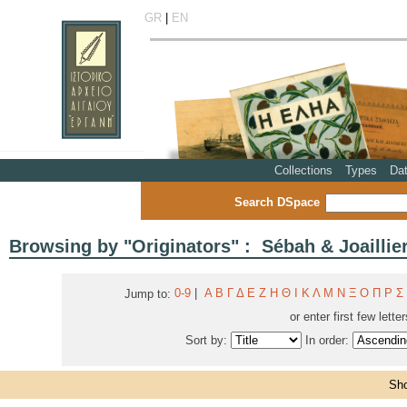
GR
|
EN
Collections
Types
Da
Search DSpace
Browsing by "Originators" : Sébah & Joaillie
0-9
|
Α
Β
Γ
Δ
Ε
Ζ
Η
Θ
Ι
Κ
Λ
Μ
Ν
Ξ
Ο
Π
Ρ
Σ
Jump to:
or enter first few lette
Sort by:
In order:
Sho