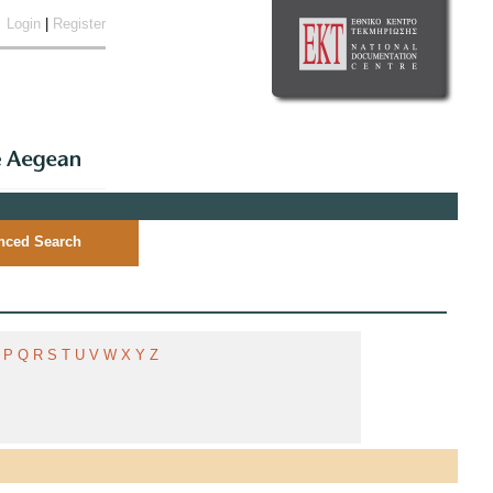
Login
|
Register
nced Search
P
Q
R
S
T
U
V
W
X
Y
Z