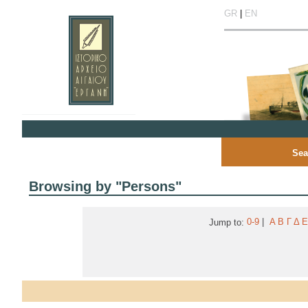
GR
|
EN
Sea
Browsing by "Persons"
0-9
|
Α
Β
Γ
Δ
Ε
Jump to: