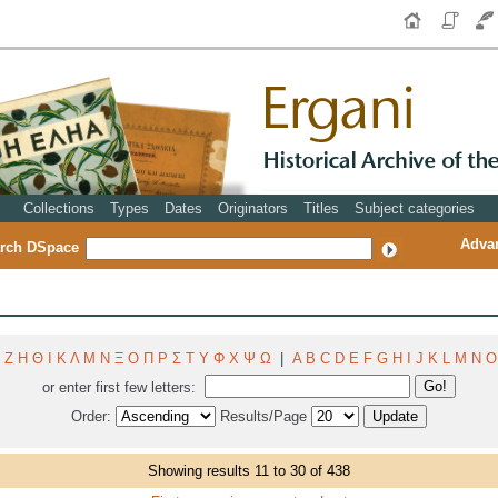
Collections
Types
Dates
Originators
Titles
Subject categories
Adva
rch DSpace
Ζ
Η
Θ
Ι
Κ
Λ
Μ
Ν
Ξ
Ο
Π
Ρ
Σ
Τ
Υ
Φ
Χ
Ψ
Ω
|
A
B
C
D
E
F
G
H
I
J
K
L
M
N
O
or enter first few letters:
Order:
Results/Page
Showing results 11 to 30 of 438