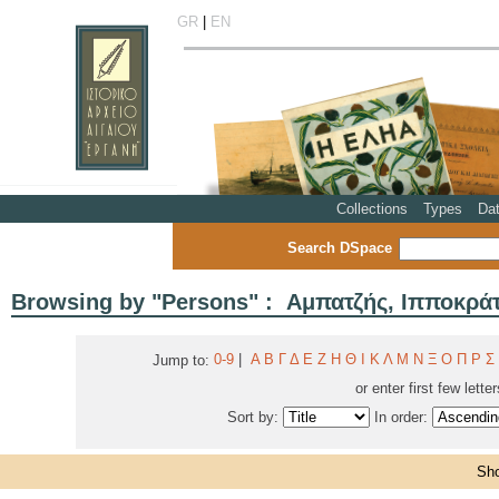
GR
|
EN
Collections
Types
Da
Search DSpace
Browsing by "Persons" : Αμπατζής, Ιπποκρά
0-9
|
Α
Β
Γ
Δ
Ε
Ζ
Η
Θ
Ι
Κ
Λ
Μ
Ν
Ξ
Ο
Π
Ρ
Σ
Jump to:
or enter first few lette
Sort by:
In order:
Sho