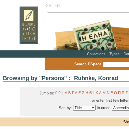
GR
|
EN
Collections
Types
Da
Search DSpace
Browsing by "Persons" : Ruhnke, Konrad
0-9
|
Α
Β
Γ
Δ
Ε
Ζ
Η
Θ
Ι
Κ
Λ
Μ
Ν
Ξ
Ο
Π
Ρ
Σ
Jump to:
or enter first few lette
Sort by:
In order:
Sho