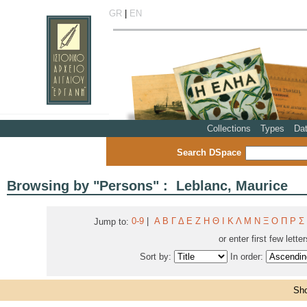
GR
|
EN
Collections
Types
Da
Search DSpace
Browsing by "Persons" : Leblanc, Maurice
0-9
|
Α
Β
Γ
Δ
Ε
Ζ
Η
Θ
Ι
Κ
Λ
Μ
Ν
Ξ
Ο
Π
Ρ
Σ
Jump to:
or enter first few lette
Sort by:
In order:
Sho