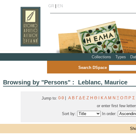
GR
|
EN
Collections
Types
Da
Search DSpace
Browsing by "Persons" : Leblanc, Maurice
0-9
|
Α
Β
Γ
Δ
Ε
Ζ
Η
Θ
Ι
Κ
Λ
Μ
Ν
Ξ
Ο
Π
Ρ
Σ
Jump to:
or enter first few lette
Sort by:
In order:
Sho