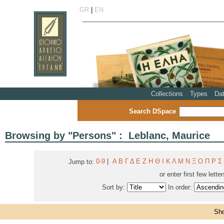
GR
|
EN
Collections
Types
Da
Search DSpace
Browsing by "Persons" : Leblanc, Maurice
0-9
|
Α
Β
Γ
Δ
Ε
Ζ
Η
Θ
Ι
Κ
Λ
Μ
Ν
Ξ
Ο
Π
Ρ
Σ
Jump to:
or enter first few lette
Sort by:
In order:
Sho