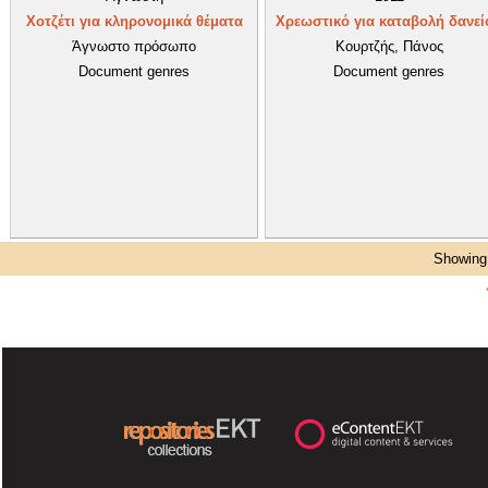
Χοτζέτι για κληρονομικά θέματα
Χρεωστικό για καταβολή δανεί
Άγνωστο πρόσωπο
Κουρτζής, Πάνος
Document genres
Document genres
Showing 