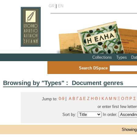
GR
|
EN
Collections
Types
Da
Search DSpace
Browsing by "Types" : Document genres
0-9
|
Α
Β
Γ
Δ
Ε
Ζ
Η
Θ
Ι
Κ
Λ
Μ
Ν
Ξ
Ο
Π
Ρ
Σ
Jump to:
or enter first few lette
Sort by:
In order:
Showing 