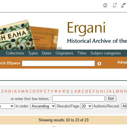
Collections
Types
Dates
Originators
Titles
Subject categories
Adva
rch DSpace
Ζ
Η
Θ
Ι
Κ
Λ
Μ
Ν
Ξ
Ο
Π
Ρ
Σ
Τ
Υ
Φ
Χ
Ψ
Ω
|
A
B
C
D
E
F
G
H
I
J
K
L
M
N
O
or enter first few letters:
In order:
Results/Page
Authors/Record:
Showing results 10 to 23 of 23