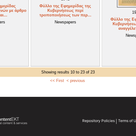
ημερίδας
Φύλλο της Εφημερίδας της
νών με άρθρο
Κυβερνήσεως περί
1
αι...
τροποποιήσεως των περ...
Φύλλο της Ε
ers
Newspapers
Κυβερνήσεω
αναγγέλετ
News
Showing results 10 to 23 of 23
<< First
< previous