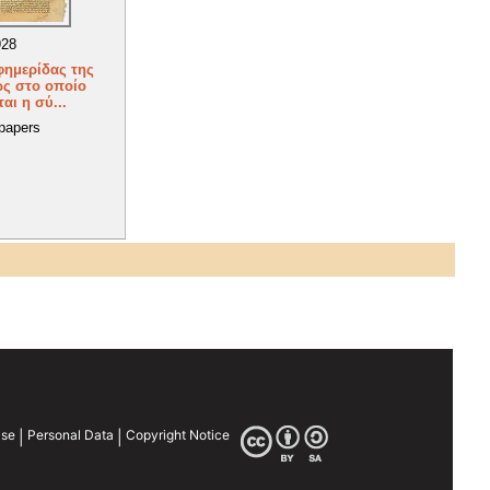
928
φημερίδας της
ς στο οποίο
αι η σύ...
papers