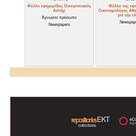
Φύλλο εφημερίδας Οικογενειακός
Φύλλο της εφ
Αστήρ
Οικονομολόγος Αθη
για την ελ
Άγνωστο πρόσωπο
Newspap
Newspapers