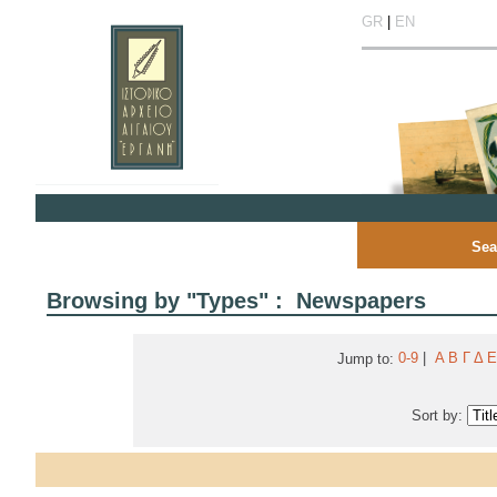
GR
|
EN
Sea
Browsing by "Types" : Newspapers
0-9
|
Α
Β
Γ
Δ
Ε
Jump to:
Sort by: