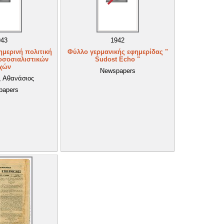
943
1942
ημερινή πολιτική
Φύλλο γερμανικής εφημερίδας "
κοσοσιαλιστικών
Sudost Echo "
χών
Newspapers
, Αθανάσιος
papers