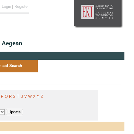
Login
|
Register
nced Search
P
Q
R
S
T
U
V
W
X
Y
Z