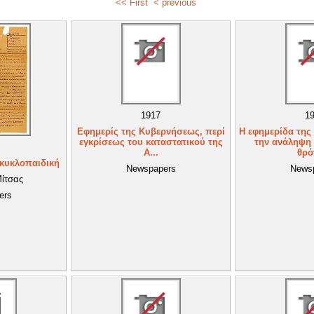
<< First
< previous
1917
1
Εφημερίς της Κυβερνήσεως, περί
Η εφημερίδα της
εγκρίσεως του καταστατικού της
την ανάληψη 
Α...
θρό
γκυκλοπαιδική
Newspapers
News
Μίτσας
ers