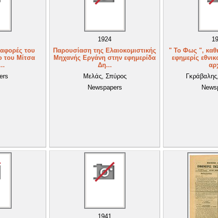
1924
1
αναφορές του
Παρουσίαση της Ελαιοκομιστικής
" Το Φως ", καθ
ο του Μίτσα
Μηχανής Εργάνη στην εφημερίδα
εφημερίς εθνι
..
Δη...
αρ
ers
Μελάς, Σπύρος
Γκράβαλης
Newspapers
News
1941