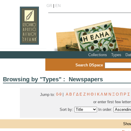
GR
|
EN
Collections
Types
Da
Search DSpace
Browsing by "Types" : Newspapers
0-9
|
Α
Β
Γ
Δ
Ε
Ζ
Η
Θ
Ι
Κ
Λ
Μ
Ν
Ξ
Ο
Π
Ρ
Σ
Jump to:
or enter first few lette
Sort by:
In order:
Show