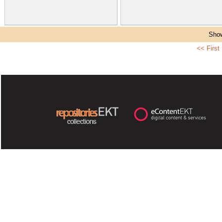
Show
<< First