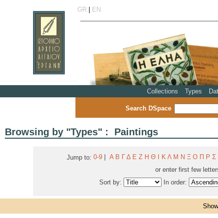
GR
|
EN
Collections
Types
Da
Search DSpace
Browsing by "Types" : Paintings
0-9
|
Α
Β
Γ
Δ
Ε
Ζ
Η
Θ
Ι
Κ
Λ
Μ
Ν
Ξ
Ο
Π
Ρ
Σ
Jump to:
or enter first few lette
Sort by:
In order:
Showi