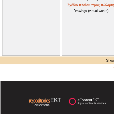
Σχέδιο πλοίου προς πώλησ
Drawings (visual works)
Showi