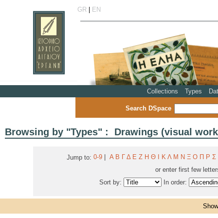
GR
|
EN
Collections
Types
Da
Search DSpace
Browsing by "Types" : Drawings (visual work
0-9
|
Α
Β
Γ
Δ
Ε
Ζ
Η
Θ
Ι
Κ
Λ
Μ
Ν
Ξ
Ο
Π
Ρ
Σ
Jump to:
or enter first few lette
Sort by:
In order:
Showi