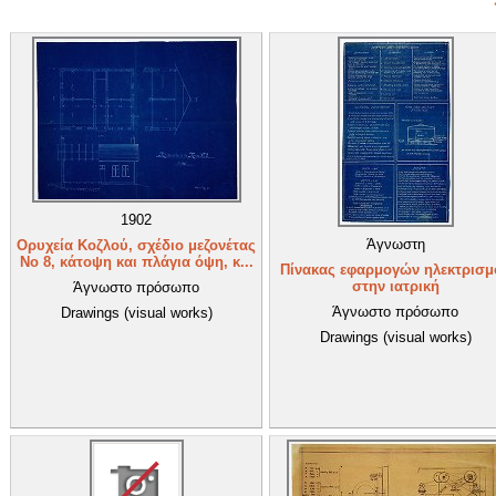
1902
Άγνωστη
Ορυχεία Κοζλού, σχέδιο μεζονέτας
Νο 8, κάτοψη και πλάγια όψη, κ...
Πίνακας εφαρμογών ηλεκτρισμ
στην ιατρική
Άγνωστο πρόσωπο
Άγνωστο πρόσωπο
Drawings (visual works)
Drawings (visual works)