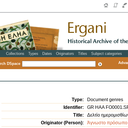
Collections
Types
Dates
Originators
Titles
Subject categories
Adva
rch DSpace
Type:
Document genres
Identifier:
GR HAA FO0001.SF
Title:
Δελτίο ημερομισθίω
Originator (Person):
Άγνωστο πρόσωπο