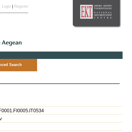
Login
|
Register
nced Search
0001.FI0005.IT0534
ν