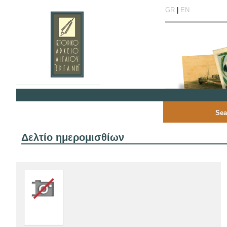
GR
|
EN
Sea
Δελτίο ημερομισθίων