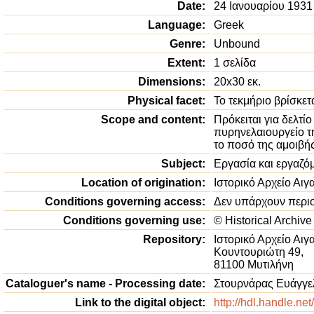
Date:
24 Ιανουαρίου 1931
Language:
Greek
Genre:
Unbound
Extent:
1 σελίδα
Dimensions:
20x30 εκ.
Physical facet:
Το τεκμήριο βρίσκετ
Scope and content:
Πρόκειται για δελτί
πυρηνελαιουργείο τη
το ποσό της αμοιβής
Subject:
Εργασία και εργαζό
Location of origination:
Ιστορικό Αρχείο Αιγ
Conditions governing access:
Δεν υπάρχουν περιο
Conditions governing use:
© Historical Archive
Repository:
Ιστορικό Αρχείο Αιγ
Κουντουριώτη 49,
81100 Μυτιλήνη
Cataloguer's name - Processing date:
Στουρνάρας Ευάγγελ
Link to the digital object:
http://hdl.handle.ne