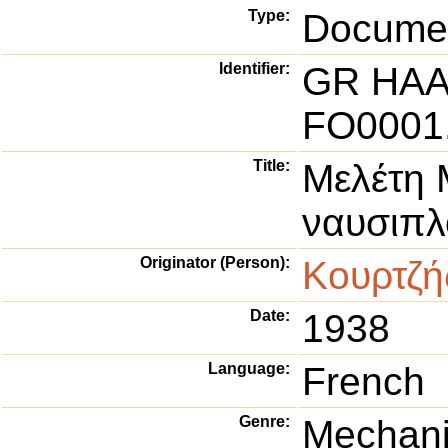
Type:
Documen
Identifier:
GR HA
FO0001.
Title:
Μελέτη 
ναυσιπλ
Originator (Person):
Κουρτζή
Date:
1938
Language:
French
Genre:
Mechani