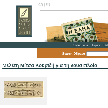
GR
|
EN
Collections
Types
Da
Search DSpace
Μελέτη Μίτσα Κουρτζή για τη ναυσιπλοία