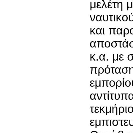
μελέτη μ
ναυτικο
και παρο
αποστάσε
κ.α. με 
πρόταση 
εμπορίο
αντίτυπα
τεκμήρι
εμπιστευ