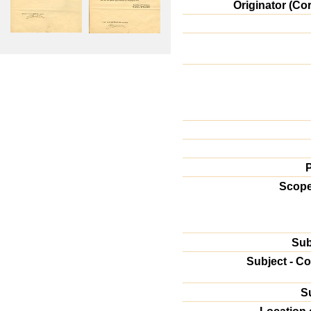
Originator (Co
P
Scope
Sub
Subject - C
S