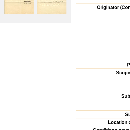
Originator (Co
P
Scope
Sub
Su
Location o