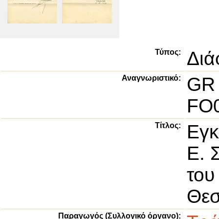
Τύπος:
Διά
Αναγνωριστικό:
GR
FO0
Τίτλος:
Εγκ
Ε. 
του
Θεσ
Παραγωγός (Συλλογικό όργανο):