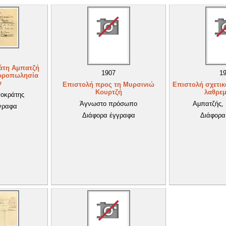
άτη Αμπατζή
1907
1
γοροπωλησία
ν
Επιστολή προς τη Μυρσινιώ
Επιστολή σχετικ
Κουρτζή
λαθρε
ποκράτης
Άγνωστο πρόσωπο
Αμπατζής,
γραφα
Διάφορα έγγραφα
Διάφορα