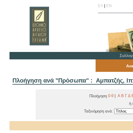
ΕΛ
|
ΕΝ
Συλλογ
Ανα
Πλοήγηση ανά "Πρόσωπα" : Αμπατζής, Ι
0-9
|
Α
Β
Γ
Δ
Πλοήγηση
ή 
Ταξινόμηση ανά: