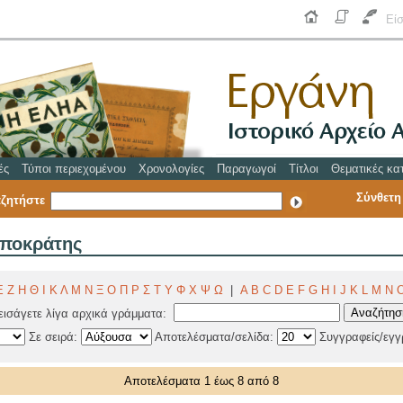
Εί
ές
Τύποι περιεχομένου
Χρονολογίες
Παραγωγοί
Τίτλοι
Θεματικές κα
Σύνθετη
ζητήστε
πποκράτης
Ε
Ζ
Η
Θ
Ι
Κ
Λ
Μ
Ν
Ξ
Ο
Π
Ρ
Σ
Τ
Υ
Φ
Χ
Ψ
Ω
|
A
B
C
D
E
F
G
H
I
J
K
L
M
N
εισάγετε λίγα αρχικά γράμματα:
Σε σειρά:
Αποτελέσματα/σελίδα:
Συγγραφείς/εγ
Αποτελέσματα 1 έως 8 από 8