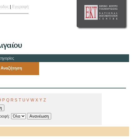
σοδος
|
Εγγραφή
τηγορίες
 Αναζήτηση
O
P
Q
R
S
T
U
V
W
X
Y
Z
γραφή: