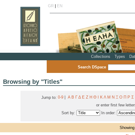
GR
|
EN
Collections
Types
Da
Search DSpace
Browsing by "Titles"
0-9
|
Α
Β
Γ
Δ
Ε
Ζ
Η
Θ
Ι
Κ
Λ
Μ
Ν
Ξ
Ο
Π
Ρ
Σ
Jump to:
or enter first few lette
Sort by:
In order:
Showing 