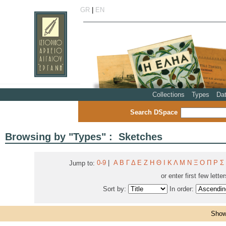
GR
|
EN
Collections
Types
Da
Search DSpace
Browsing by "Types" : Sketches
0-9
|
Α
Β
Γ
Δ
Ε
Ζ
Η
Θ
Ι
Κ
Λ
Μ
Ν
Ξ
Ο
Π
Ρ
Σ
Jump to:
or enter first few lette
Sort by:
In order:
Showi